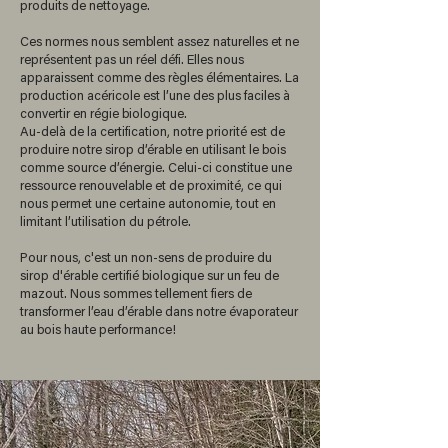
produits de nettoyage.
Ces normes nous semblent assez naturelles et ne
représentent pas un réel défi. Elles nous
apparaissent comme des règles élémentaires. La
production acéricole est l’une des plus faciles à
convertir en régie biologique.
Au-delà de la certification, notre priorité est de
produire notre sirop d’érable en utilisant le bois
comme source d’énergie. Celui-ci constitue une
ressource renouvelable et de proximité, ce qui
nous permet une certaine autonomie, tout en
limitant l’utilisation du pétrole.
Pour nous, c'est un non-sens de produire du
sirop d'érable certifié biologique sur un feu de
mazout. Nous sommes tellement fiers de
transformer l’eau d’érable dans notre évaporateur
au bois haute performance!